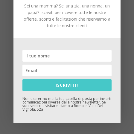
Coccodè
Sei una mamma? Sei una zia, una nonna, un
Filobio
papà? Iscriviti per ricevere tutte le nostre
Isi baby
offerte, sconti e facilitazioni che riserviamo a
L’Orso Malù
tutte le nostre clienti
K-Way
Malvi&Co
Mayoral
Mimilù
Save the Duck
TucTuc
Contattaci
ISCRIVITI!
condizioni di vendita
Resi e rimborsi
Non userermo mai la tua casella di posta per inviarti
Contatti
comunicazioni diverse dalla nostra newsletter. Se
vuoi venirci a visitare, siamo a Roma in VIale Del
Vignola, 52a