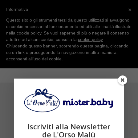
×
Informativa
Questo sito o gli strumenti terzi da questo utilizzati si avvalgono
di cookie necessari al funzionamento ed utili alle finalità illustrate
nella cookie policy. Se vuoi saperne di più o negare il consenso
a tutti o ad alcuni cookie, consulta la
cookie policy
.
Chiudendo questo banner, scorrendo questa pagina, cliccando
su un link o proseguendo la navigazione in altra maniera,
acconsenti all’uso dei cookie.
categorie
Shop
Tutti i Marchi
Abel&Lula
Iscriviti alla Newsletter
Billieblush
Boboli
de L'Orso Malù
Bobux