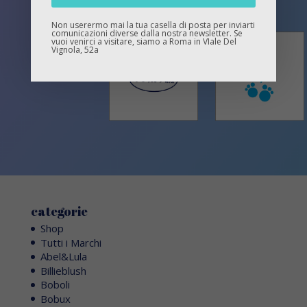
Non userermo mai la tua casella di posta per inviarti
comunicazioni diverse dalla nostra newsletter. Se
vuoi venirci a visitare, siamo a Roma in VIale Del
Vignola, 52a
categorie
Shop
Tutti i Marchi
Abel&Lula
Billieblush
Boboli
Bobux