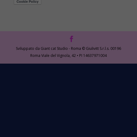
Sviluppato da Giant cat Studio - Roma © Giulivitt S.r.l.s. 00196
Roma Viale del Vignola, 42 • PI 14637971004