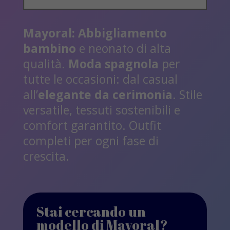
Mayoral:
Abbigliamento
bambino
e neonato di alta
qualità.
Moda spagnola
per
tutte le occasioni: dal casual
all’
elegante da cerimonia
. Stile
versatile, tessuti sostenibili e
comfort garantito. Outfit
completi per ogni fase di
crescita.
Stai cercando un
modello di Mayoral?