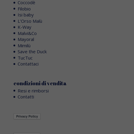
Coccodè
Filobio
Isi baby
L’Orso Malù
K-Way
Malvi&Co
Mayoral
Mimilù
Save the Duck
TucTuc
Contattaci
condizioni di vendita
Resi e rimborsi
Contatti