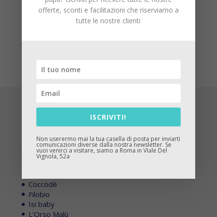
Tag prodotto
offerte, sconti e facilitazioni che riserviamo a
tutte le nostre clienti
Abel&Lula
Dixie
Jack&Jones
Levi's
Mimilù
Monnalisa
Name it
Save the
North Sails
Sarabanda
Duck
categorie
ISCRIVITI!
Shop
Tutti i Marchi
Non userermo mai la tua casella di posta per inviarti
Abel&Lula
comunicazioni diverse dalla nostra newsletter. Se
vuoi venirci a visitare, siamo a Roma in VIale Del
Billieblush
Vignola, 52a
Boboli
Bobux
Coccodè
Filobio
Isi baby
L’Orso Malù