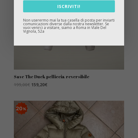
ISCRIVITI!
Non userermo mai la tua casella di posta per inviarti
comunicazioni diverse dalla nostra newsletter. Se
vuoi venirci a visitare, siamo a Roma in VIale Del
Vignola, 52a
Save The Duck pelliccia reversibile
Il
Il
199,00
€
159,20
€
prezzo
prezzo
originale
attuale
era:
è:
20
199,00€.
159,20€.