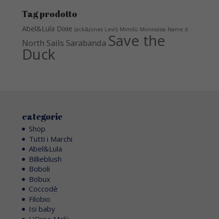
Tag prodotto
Abel&Lula
Dixie
Jack&Jones
Levi's
Mimilù
Monnalisa
Name it
Save the
North Sails
Sarabanda
Duck
categorie
Shop
Tutti i Marchi
Abel&Lula
Billieblush
Boboli
Bobux
Coccodè
Filobio
Isi baby
L’Orso Malù