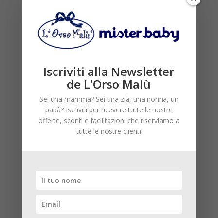
Iscriviti alla Newsletter
de L'Orso Malù
Sei una mamma? Sei una zia, una nonna, un
papà? Iscriviti per ricevere tutte le nostre
Piumino Save The Ducks beige
offerte, sconti e facilitazioni che riserviamo a
Il
Il
239,00
€
191,20
€
tutte le nostre clienti
prezzo
prezzo
originale
attuale
era:
è:
20
239,00€.
191,20€.