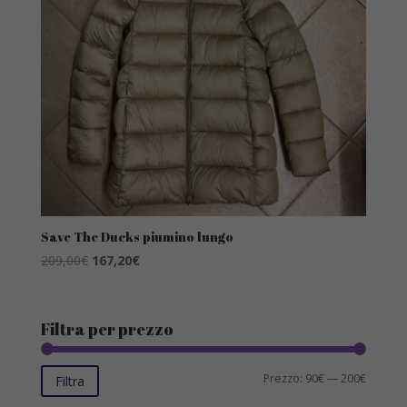
Save The Ducks piumino lungo
Il
Il
209,00
€
167,20
€
prezzo
prezzo
originale
attuale
era:
è:
Filtra per prezzo
209,00€.
167,20€.
Prezzo
Prezzo
Prezzo:
90€
—
200€
Filtra
Min
Max