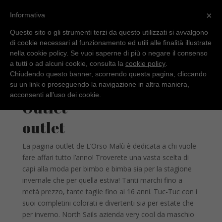
×
Informativa
Questo sito o gli strumenti terzi da questo utilizzati si avvalgono
di cookie necessari al funzionamento ed utili alle finalità illustrate
nella cookie policy. Se vuoi saperne di più o negare il consenso
a tutti o ad alcuni cookie, consulta la
cookie policy
.
Chiudendo questo banner, scorrendo questa pagina, cliccando
su un link o proseguendo la navigazione in altra maniera,
Home
/ Outlet
acconsenti all’uso dei cookie.
Outlet
outlet
La pagina outlet de L’Orso Malù è dedicata a chi vuole
fare affari tutto l’anno! Troverete una vasta scelta di
capi alla moda per bimbo e bimba sia per la stagione
invernale che per quella estiva! Tanti marchi fino a
metà prezzo, tante taglie fino ai 16 anni. Tuc-Tuc con i
suoi completini colorati e divertenti sia per estate che
per inverno. North Sails azienda very cool da maschio