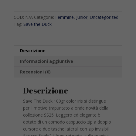
Duck
100gr
quantità
COD:
N/A
Categorie:
Femmine
,
Junior
,
Uncategorized
Tag:
Save the Duck
Descrizione
Informazioni aggiuntive
Recensioni (0)
Descrizione
Save
The
Duck
100gr color iris
si distingue
per il motivo trapuntato a onde novità della
collezione SS25.
Leggero ed elegante è
dotato di un comodo cappuccio zip a doppio
cursore
e due tasche laterali con zip invisibili.
Il tocco finale?
Il logo rotondo sulla manica