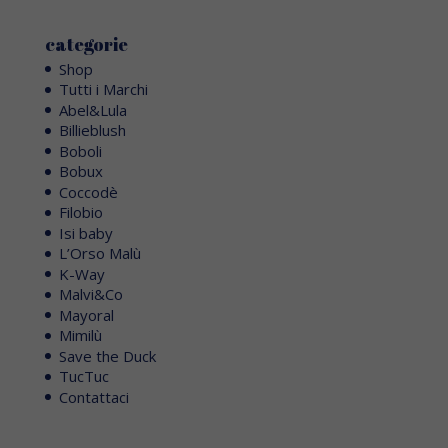
categorie
Shop
Tutti i Marchi
Abel&Lula
Billieblush
Boboli
Bobux
Coccodè
Filobio
Isi baby
L’Orso Malù
K-Way
Malvi&Co
Mayoral
Mimilù
Save the Duck
TucTuc
Contattaci