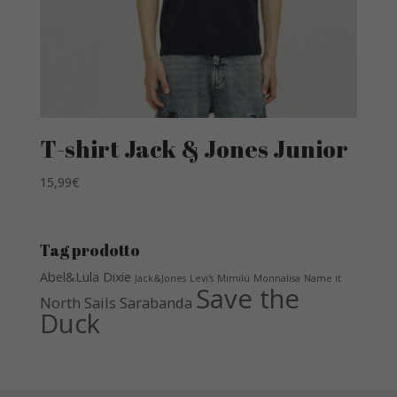
T-shirt Jack & Jones Junior
15,99
€
Tag prodotto
Abel&Lula
Dixie
Jack&Jones
Levi's
Mimilù
Monnalisa
Name it
Save the
North Sails
Sarabanda
Duck