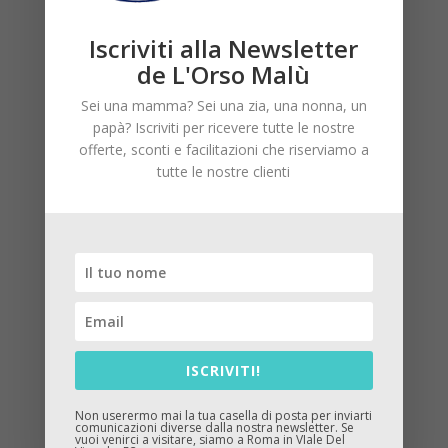
Iscriviti alla Newsletter
de L'Orso Malù
Save The Duck neonata
Sei una mamma? Sei una zia, una nonna, un
papà? Iscriviti per ricevere tutte le nostre
129,00
€
offerte, sconti e facilitazioni che riserviamo a
tutte le nostre clienti
ISCRIVITI!
Non userermo mai la tua casella di posta per inviarti
comunicazioni diverse dalla nostra newsletter. Se
vuoi venirci a visitare, siamo a Roma in VIale Del