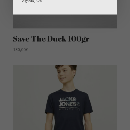
Vignola, 52a
Save The Duck 100gr
130,00
€