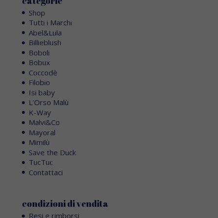
categorie
Shop
Tutti i Marchi
Abel&Lula
Billieblush
Boboli
Bobux
Coccodè
Filobio
Isi baby
L’Orso Malù
K-Way
Malvi&Co
Mayoral
Mimilù
Save the Duck
TucTuc
Contattaci
condizioni di vendita
Resi e rimborsi