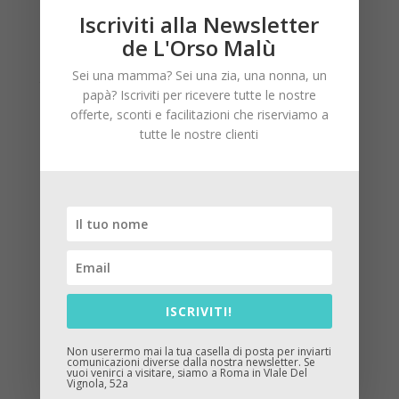
Felpa Sarabanda x Ducati
Iscriviti alla Newsletter
Pop 5.0
de L'Orso Malù
Sei una mamma? Sei una zia, una nonna, un
Il
Il
59,50
€
41,65
€
papà? Iscriviti per ricevere tutte le nostre
prezzo
prezzo
offerte, sconti e facilitazioni che riserviamo a
originale
attuale
tutte le nostre clienti
era:
è:
59,50€.
41,65€.
ISCRIVITI!
Non userermo mai la tua casella di posta per inviarti
comunicazioni diverse dalla nostra newsletter. Se
vuoi venirci a visitare, siamo a Roma in VIale Del
Vignola, 52a