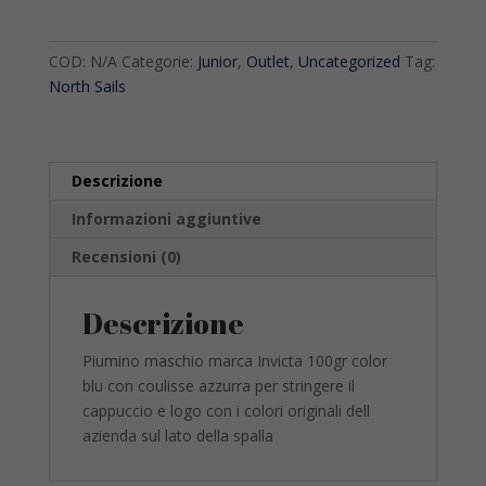
Invicta
quantità
COD:
N/A
Categorie:
Junior
,
Outlet
,
Uncategorized
Tag:
North Sails
Descrizione
Informazioni aggiuntive
Recensioni (0)
Descrizione
Piumino maschio marca Invicta 100gr color
blu con coulisse azzurra per stringere il
cappuccio e logo con i colori originali dell
azienda sul lato della spalla