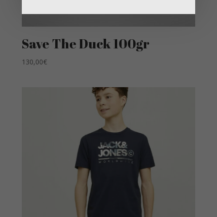
Save The Duck 100gr
130,00
€