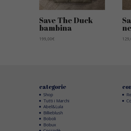
Save The Duck
Sa
bambina
n
199,00
€
129,
categorie
con
Shop
Re
Tutti i Marchi
Co
Abel&Lula
Billieblush
Boboli
Bobux
Coccodè