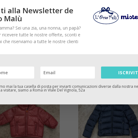
ve
Recensioni (0)
iti alla Newsletter de
o Malù
amma? Sei una zia, una nonna, un papà?
on cappuccio e stella trapuntata sul retro. Ideale per la stagione
er ricevere tutte le nostre offerte, sconti e
ni che riserviamo a tutte le nostre clienti
ISCRIVIT
o mai la tua casella di posta per inviarti comunicazioni diverse dalla nostra ne
 a visitare, siamo a Roma in VIale Del Vignola, 52a