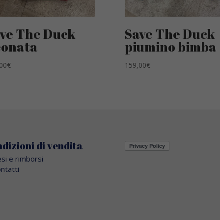
ve The Duck
Save The Duck
eonata
piumino bimba
00
€
159,00
€
dizioni di vendita
si e rimborsi
ntatti