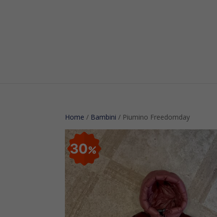
Home
/
Bambini
/ Piumino Freedomday
30