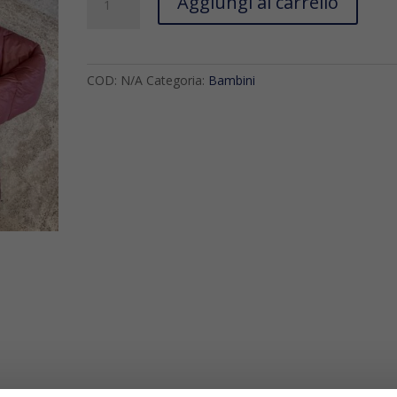
Aggiungi al carrello
Freedomday
quantità
COD:
N/A
Categoria:
Bambini