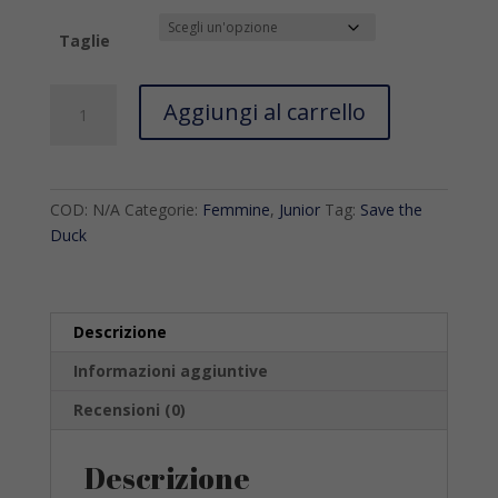
Taglie
Smanicato
Aggiungi al carrello
Save
The
Duck
ghiaccio
COD:
N/A
Categorie:
Femmine
,
Junior
Tag:
Save the
quantità
Duck
Descrizione
Informazioni aggiuntive
Recensioni (0)
Descrizione