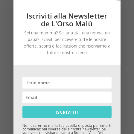
Iscriviti alla Newsletter
de L'Orso Malù
Sei una mamma? Sei una zia, una nonna, un
papà? Iscriviti per ricevere tutte le nostre
Save The Duck neonata
offerte, sconti e facilitazioni che riserviamo a
tutte le nostre clienti
129,00
€
30
ISCRIVITI!
Non userermo mai la tua casella di posta per inviarti
comunicazioni diverse dalla nostra newsletter. Se
vuoi venirci a visitare, siamo a Roma in VIale Del