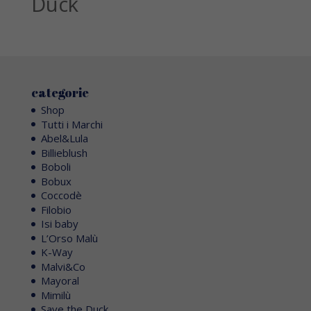
Duck
categorie
Shop
Tutti i Marchi
Abel&Lula
Billieblush
Boboli
Bobux
Coccodè
Filobio
Isi baby
L’Orso Malù
K-Way
Malvi&Co
Mayoral
Mimilù
Save the Duck