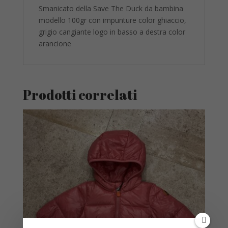
Smanicato della Save The Duck da bambina
modello 100gr con impunture color ghiaccio,
grigio cangiante logo in basso a destra color
arancione
Prodotti correlati