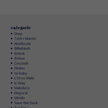
categorie
Shop
Tutti i Marchi
Abel&Lula
Billieblush
Boboli
Bobux
Coccodè
Filobio
Isi baby
L’Orso Malù
K-Way
Malvi&Co
Mayoral
Mimilù
Save the Duck
TucTuc