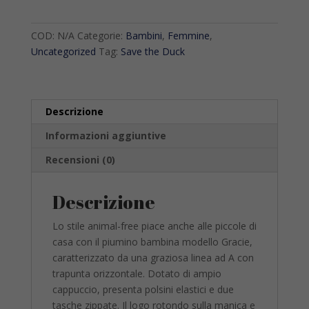
Duck
bambina
quantità
COD:
N/A
Categorie:
Bambini
,
Femmine
,
Uncategorized
Tag:
Save the Duck
Descrizione
Informazioni aggiuntive
Recensioni (0)
Descrizione
Lo stile animal-free piace anche alle piccole di
casa con il piumino bambina modello Gracie,
caratterizzato da una graziosa linea ad A con
trapunta orizzontale. Dotato di ampio
cappuccio, presenta polsini elastici e due
tasche zippate. Il logo rotondo sulla manica e