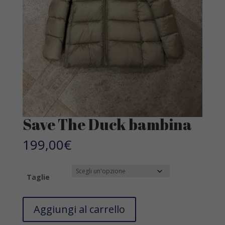
Save The Duck bambina
199,00
€
Taglie
Save
Aggiungi al carrello
The