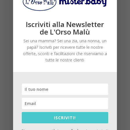
Iscriviti alla Newsletter
de L'Orso Malù
Abito rosa con paillettes
Monnalisa
Sei una mamma? Sei una zia, una nonna, un
papà? Iscriviti per ricevere tutte le nostre
Il
Il
155,00
€
93,00
€
offerte, sconti e facilitazioni che riserviamo a
prezzo
prezzo
tutte le nostre clienti
originale
attuale
era:
è:
155,00€.
93,00€.
ISCRIVITI!