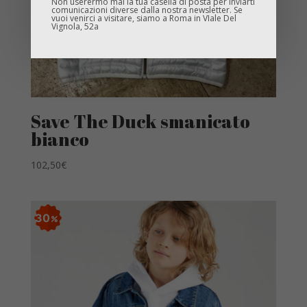
Non userermo mai la tua casella di posta per inviarti
comunicazioni diverse dalla nostra newsletter. Se
vuoi venirci a visitare, siamo a Roma in VIale Del
Vignola, 52a
Save The Duck smanicato
bianco
102,50
€
30