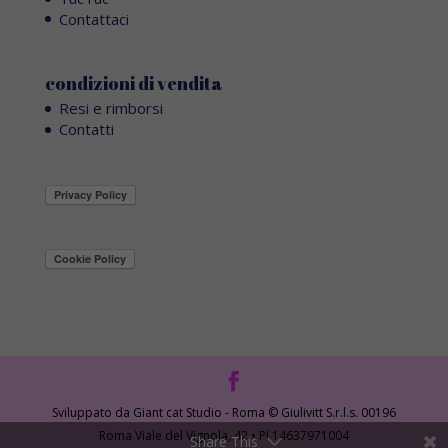
Contattaci
condizioni di vendita
Resi e rimborsi
Contatti
Sviluppato da Giant cat Studio - Roma © Giulivitt S.r.l.s. 00196
Roma Viale del Vignola, 42 • PI 14637971004
Share This