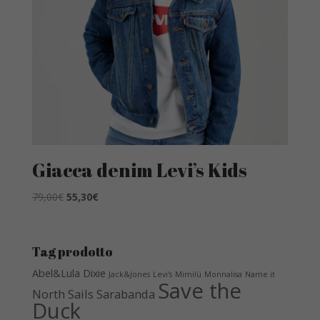
Giacca denim Levi’s Kids
Il
Il
79,00
€
55,30
€
prezzo
prezzo
originale
attuale
era:
è:
Tag prodotto
79,00€.
55,30€.
Abel&Lula
Dixie
Jack&Jones
Levi's
Mimilù
Monnalisa
Name it
Save the
North Sails
Sarabanda
Duck