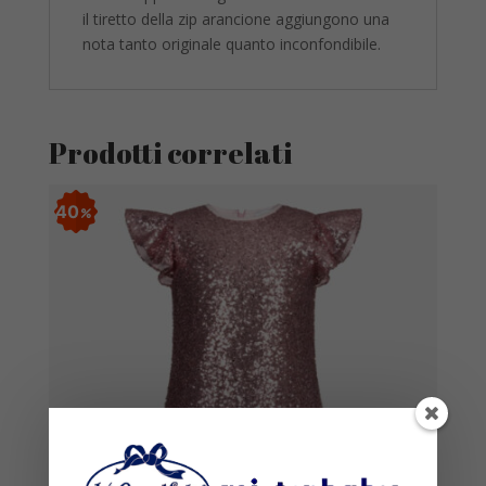
il tiretto della zip arancione aggiungono una
nota tanto originale quanto inconfondibile.
Prodotti correlati
40