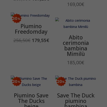
169,00
€
prezzo
prezzo
originale
attuale
era:
è:
30
209,00€.
167,20€.
Piumino
Freedomday
Abito
Il
Il
256,50
€
179,55
€
cerimonia
prezzo
prezzo
bambina
originale
attuale
Mimilù
era:
è:
185,00
€
256,50€.
179,55€.
20
20
Piumino Save
Save The Duck
The Ducks
piumino
beige
bambina