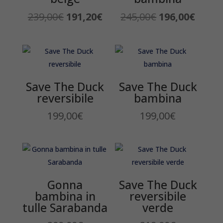
Il
Il
Il
Il
239,00
€
191,20
€
245,00
€
196,00
€
prezzo
prezzo
prezzo
prezz
originale
attuale
originale
attua
era:
è:
era:
è:
239,00€.
191,20€.
245,00€.
196,0
Save The Duck
Save The Duck
reversibile
bambina
199,00
€
199,00
€
Gonna
Save The Duck
bambina in
reversibile
tulle Sarabanda
verde