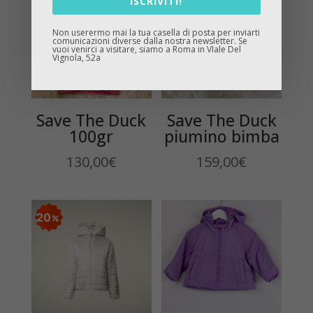
ISCRIVITI!
Non userermo mai la tua casella di posta per inviarti
comunicazioni diverse dalla nostra newsletter. Se
vuoi venirci a visitare, siamo a Roma in VIale Del
Vignola, 52a
Save The Duck
Save The Duck
100gr
piumino bimba
130,00
€
159,00
€
20