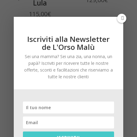
Lula
115,00
€
Iscriviti alla Newsletter
de L'Orso Malù
Sei una mamma? Sei una zia, una nonna, un
papà? Iscriviti per ricevere tutte le nostre
offerte, sconti e facilitazioni che riserviamo a
tutte le nostre clienti
Save The Duck
Save The Duck
neonato
100gr
129,00
€
130,00
€