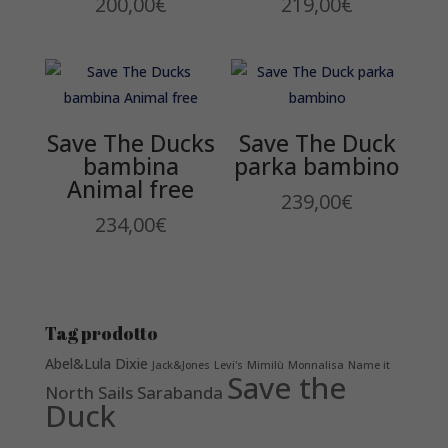
200,00
€
219,00
€
Save The Ducks
Save The Duck
bambina
parka bambino
Animal free
239,00
€
234,00
€
Tag prodotto
Abel&Lula
Dixie
Jack&Jones
Levi's
Mimilù
Monnalisa
Name it
Save the
North Sails
Sarabanda
Duck