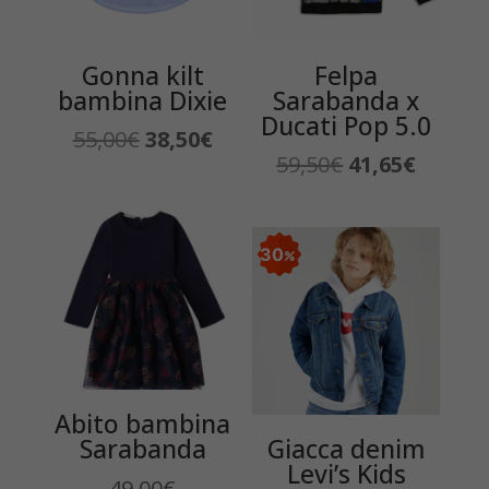
Gonna kilt
Felpa
bambina Dixie
Sarabanda x
Ducati Pop 5.0
Il
Il
55,00
€
38,50
€
Il
Il
59,50
€
41,65
€
prezzo
prezzo
prezzo
prezzo
originale
attuale
originale
attuale
era:
è:
era:
è:
55,00€.
38,50€.
30
59,50€.
41,65€.
Abito bambina
Sarabanda
Giacca denim
Levi’s Kids
49,00
€