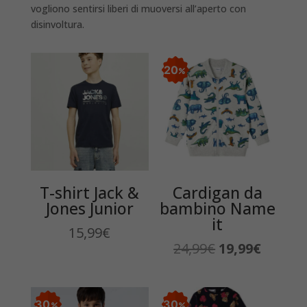
vogliono sentirsi liberi di muoversi all’aperto con
disinvoltura.
20
T-shirt Jack &
Cardigan da
Jones Junior
bambino Name
it
15,99
€
Il
Il
24,99
€
19,99
€
prezzo
prezzo
originale
attuale
era:
è:
30
30