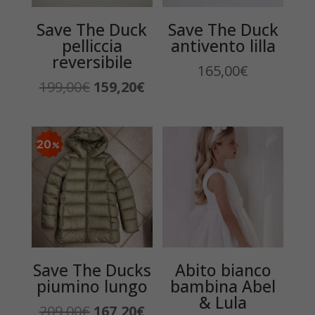
Save The Duck
Save The Duck
pelliccia
antivento lilla
reversibile
165,00
€
Il
Il
199,00
€
159,20
€
prezzo
prezzo
originale
attuale
era:
è:
20
199,00€.
159,20€.
Save The Ducks
Abito bianco
piumino lungo
bambina Abel
& Lula
Il
Il
209,00
€
167,20
€