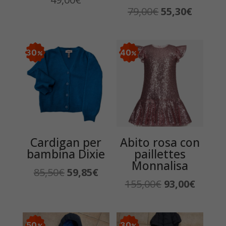
Il
Il
79,00
€
55,30
€
prezzo
prezzo
originale
attuale
era:
è:
30
40
79,00€.
55,30€.
Cardigan per
Abito rosa con
bambina Dixie
paillettes
Monnalisa
Il
Il
85,50
€
59,85
€
Il
Il
155,00
€
93,00
€
prezzo
prezzo
prezzo
prezz
originale
attuale
originale
attual
era:
è:
era:
è:
85,50€.
59,85€.
50
30